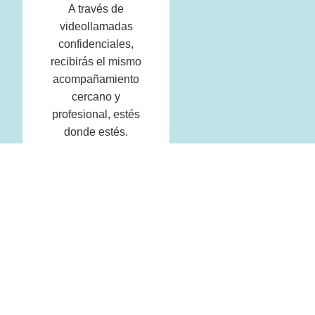
A través de
videollamadas
confidenciales,
recibirás el mismo
acompañamiento
cercano y
profesional, estés
donde estés.
Talleres
especializados
de
psicoeducación
Te ofrezco espacios
formativos donde
podrás comprender